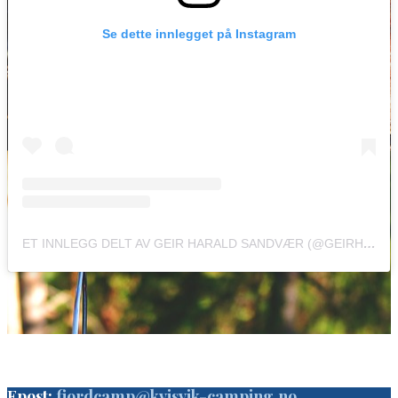
Se dette innlegget på Instagram
ET INNLEGG DELT AV GEIR HARALD SANDVÆR (@GEIRHARALD)
Epost:
fjordcamp@kvisvik-camping.no