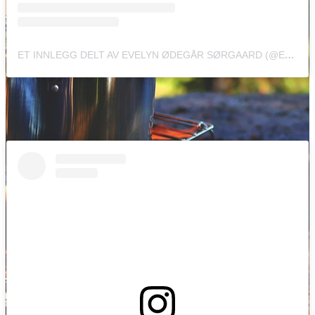
ET INNLEGG DELT AV EVELYN ØDEGÅR SØRGAARD (@EVELYN_69ODEGARD)