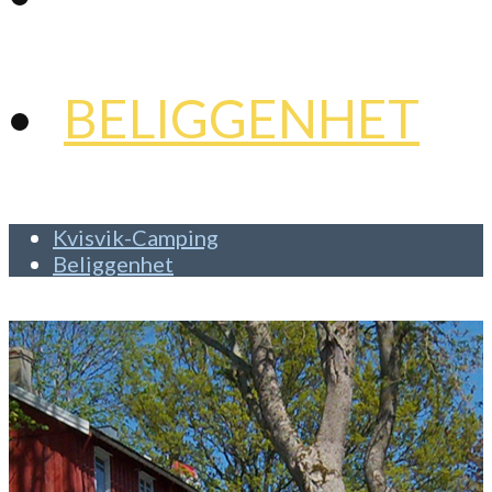
AMPING
BELIGGENHET
Kvisvik-C​amping
Beliggenhet