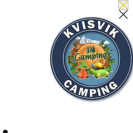
KVISVIK-C​