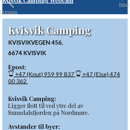
Kvisvik Camping Webcam
Next
Previous
Kvisvik Camping
KVISVIKVEGEN 456,
6674 KVISVIK
Epost:
fjordcamp@kvisvik-camping.no
+47 (Knut) 959 99 837
+47 (Else) 474
00 362
Kvisvik Camping:
Ligger flott til ved ytre del av
Sunndalsfjorden på Nordmøre.
Avstander til byer: